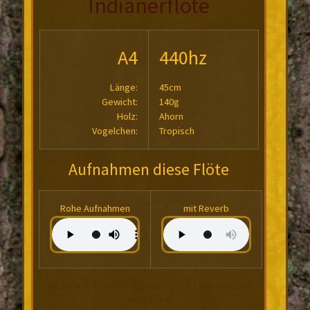
Indianerflöte
A4
440hz
Länge:
45cm
Gewicht:
140g
Holz:
Ahorn
Vogelchen:
Tropisch
Aufnahmen diese Flöte
Rohe Aufnahmen
mit Reverb
Bitte mit Kopfhörer oder gute Lautprecher
abspielen.