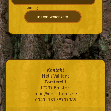
1 vorrätig
In Den Warenkorb
Kontakt
Nelis Vaillant
Försterei 1
17237 Brustorf
mail@nelisdrums.de
0049- 151 58797385