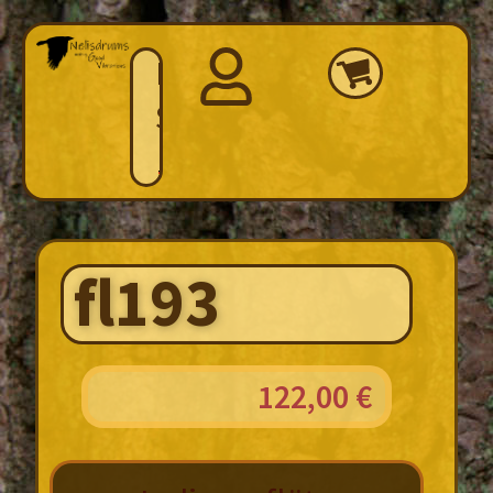
Home
Shop
fl193
122,00
€